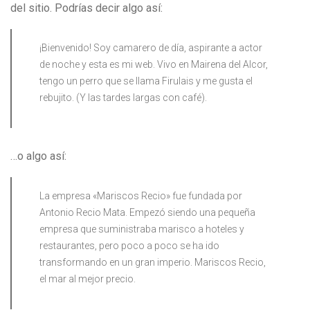
del sitio. Podrías decir algo así:
¡Bienvenido! Soy camarero de día, aspirante a actor
de noche y esta es mi web. Vivo en Mairena del Alcor,
tengo un perro que se llama Firulais y me gusta el
rebujito. (Y las tardes largas con café).
…o algo así:
La empresa «Mariscos Recio» fue fundada por
Antonio Recio Mata. Empezó siendo una pequeña
empresa que suministraba marisco a hoteles y
restaurantes, pero poco a poco se ha ido
transformando en un gran imperio. Mariscos Recio,
el mar al mejor precio.