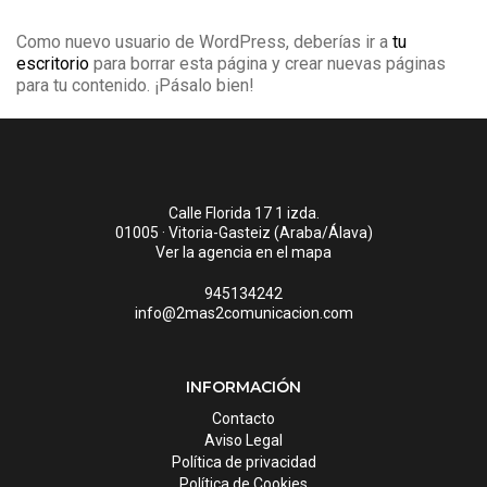
Como nuevo usuario de WordPress, deberías ir a
tu
escritorio
para borrar esta página y crear nuevas páginas
para tu contenido. ¡Pásalo bien!
Calle Florida 17 1 izda.
01005 · Vitoria-Gasteiz (Araba/Álava)
Ver la agencia en el mapa
945134242
info@2mas2comunicacion.com
INFORMACIÓN
Contacto
Aviso Legal
Política de privacidad
Política de Cookies