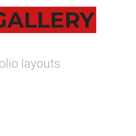
GALLERY
olio layouts