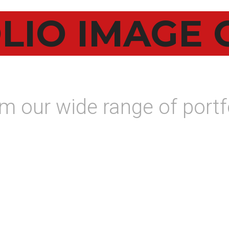
LIO IMAGE 
 our wide range of portf